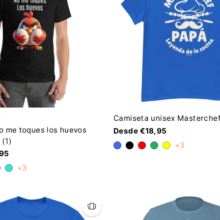
Camiseta unisex Masterche
o me toques los huevos
Desde €18,95
(1)
+3
,95
+3