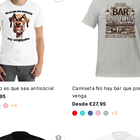
 es que sea antisocial
Camiseta No hay bar que por
venga
,95
Desde €27,95
+4
+3