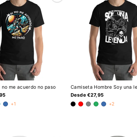
i no me acuerdo no paso
Camiseta Hombre Soy una l
,95
Desde €27,95
+1
+2