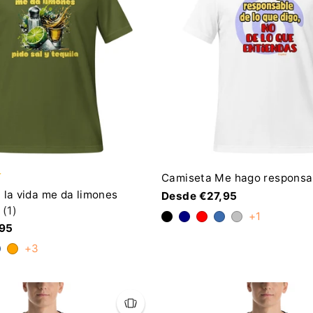
Camiseta Me hago responsa
 la vida me da limones
Desde €27,95
(1)
+1
,95
+3