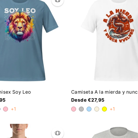
nisex Soy Leo
Camiseta A la mierda y nunc
,95
Desde €27,95
+1
+1