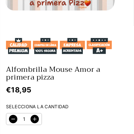
Alfombrilla Mouse Amor a
primera pizza
€18,95
P
R
SELECCIONA LA CANTIDAD
E
C
D
A
I
i
u
O
s
m