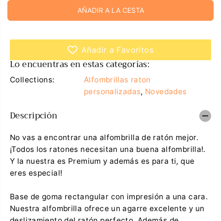
m
e
R
AÑADIR A LA CESTA
i
n
E
n
t
u
a
G
i
r
U
r
c
Añadir a Favoritos
l
a
L
a
n
Lo encuentras en estas categorías:
A
c
t
a
i
R
Collections:
Alfombrillas raton
n
d
t
a
personalizadas
,
Novedades
i
d
d
p
Descripción
a
a
d
r
p
a
a
A
No vas a encontrar una alfombrilla de ratón mejor.
r
l
¡Todos los ratones necesitan una buena alfombrilla!.
a
f
A
o
Y la nuestra es Premium y además es para ti, que
l
m
eres especial!
f
b
o
r
m
i
Base de goma rectangular con impresión a una cara.
b
l
r
l
Nuestra alfombrilla ofrece un agarre excelente y un
i
a
deslizamiento del ratón perfecto. Además de