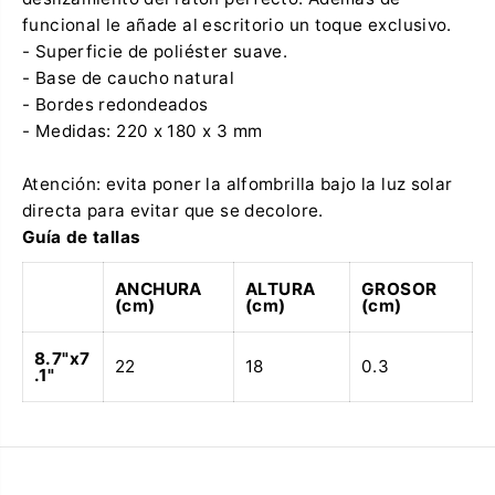
l
M
l
o
funcional le añade al escritorio un toque exclusivo.
a
u
- Superficie de poliéster suave.
M
s
o
e
- Base de caucho natural
u
A
- Bordes redondeados
s
m
e
o
- Medidas: 220 x 180 x 3 mm
A
r
m
a
o
p
Atención: evita poner la alfombrilla bajo la luz solar
r
r
directa para evitar que se decolore.
a
i
p
m
Guía de tallas
r
e
i
r
ANCHURA
ALTURA
GROSOR
m
a
(cm)
(cm)
(cm)
e
p
r
i
a
z
8.7"x7
p
z
22
18
0.3
.1"
i
a
z
z
a