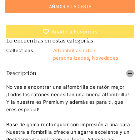
m
e
R
AÑADIR A LA CESTA
i
n
E
n
t
u
a
G
i
r
U
r
c
Añadir a Favoritos
l
a
L
a
n
Lo encuentras en estas categorías:
A
c
t
a
i
R
Collections:
Alfombrillas raton
n
d
t
a
personalizadas
,
Novedades
i
d
d
p
Descripción
a
a
d
r
p
a
a
A
No vas a encontrar una alfombrilla de ratón mejor.
r
l
¡Todos los ratones necesitan una buena alfombrilla!.
a
f
A
o
Y la nuestra es Premium y además es para ti, que
l
m
eres especial!
f
b
o
r
m
i
Base de goma rectangular con impresión a una cara.
b
l
r
l
Nuestra alfombrilla ofrece un agarre excelente y un
i
a
deslizamiento del ratón perfecto. Además de