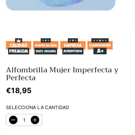
Alfombrilla Mujer Imperfecta y
Perfecta
€18,95
P
R
SELECCIONA LA CANTIDAD
E
C
D
A
I
i
u
O
s
m