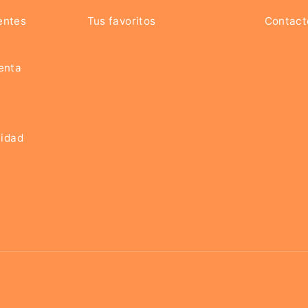
entes
Tus favoritos
Contact
enta
cidad