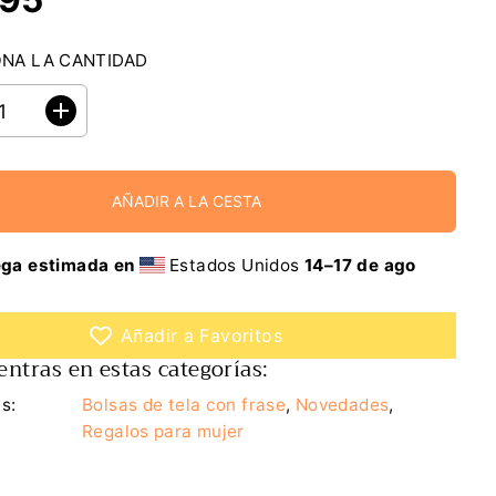
ONA LA CANTIDAD
A
u
m
e
n
AÑADIR A LA CESTA
t
a
r
c
ega estimada en
Estados Unidos
14⁠–17 de ago
a
n
t
i
Añadir a Favoritos
d
ntras en estas categorías:
a
d
p
s:
Bolsas de tela con frase
,
Novedades
,
a
Regalos para mujer
r
a
B
o