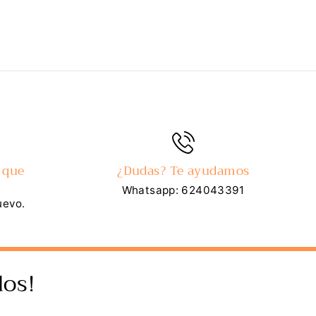
 que
¿Dudas? Te ayudamos
Whatsapp: 624043391
uevo.
os!