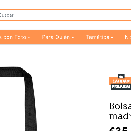
s con Foto
Para Quién
Temática
N
Bols
mad
€35