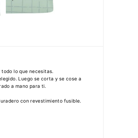
a
B
o
l
s
a
t
e
l
a
M
i
c
u
 todo lo que necesitas.
e
r
elegido. Luego se corta y se cose a
p
ado a mano para ti.
o
n
o
duradero con revestimiento fusible.
m
a
d
r
u
g
a