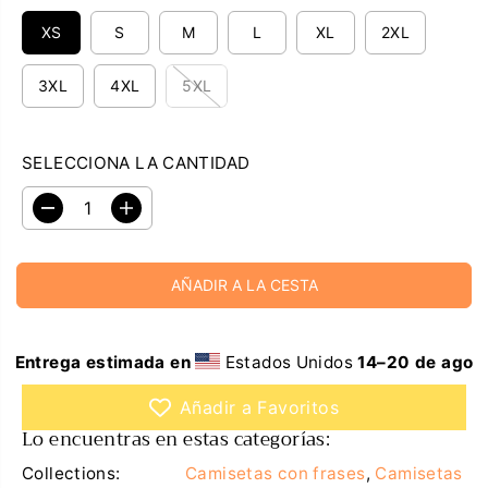
E
G
XS
S
M
L
XL
2XL
U
L
3XL
4XL
5XL
A
R
SELECCIONA LA CANTIDAD
D
A
i
u
s
m
m
e
AÑADIR A LA CESTA
i
n
n
t
u
a
i
r
r
c
Entrega estimada en
Estados Unidos
14⁠–20 de ago
l
a
a
n
Añadir a Favoritos
c
t
a
i
Lo encuentras en estas categorías:
n
d
t
a
Collections:
Camisetas con frases
,
Camisetas
i
d