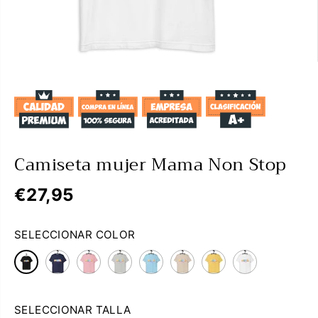
Camiseta mujer Mama Non Stop
€27,95
P
R
SELECCIONAR COLOR
E
C
I
O
R
SELECCIONAR TALLA