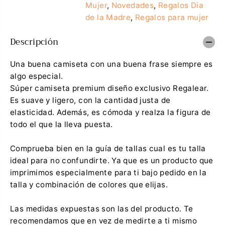
d
p
Mujer
,
Novedades
,
Regalos Dia
a
a
de la Madre
,
Regalos para mujer
d
r
p
a
a
C
Descripción
r
a
a
m
C
i
Una buena camiseta con una buena frase siempre es
a
s
m
e
algo especial.
i
t
Súper camiseta premium diseño exclusivo Regalear.
s
a
e
m
Es suave y ligero, con la cantidad justa de
t
u
elasticidad. Además, es cómoda y realza la figura de
a
j
m
e
todo el que la lleva puesta.
u
r
j
M
e
a
Comprueba bien en la guía de tallas cual es tu talla
r
m
ideal para no confundirte. Ya que es un producto que
M
a
a
N
imprimimos especialmente para ti bajo pedido en la
m
o
talla y combinación de colores que elijas.
a
n
N
S
o
t
Las medidas expuestas son las del producto. Te
n
o
S
p
recomendamos que en vez de medirte a ti mismo