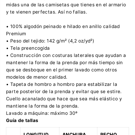
t
midas una de las camisetas que tienes en el armario
o
p
y te vienen perfectas. Así no fallas.
• 100% algodón peinado e hilado en anillo calidad
Premium
• Peso del tejido: 142 g/m² (4,2 oz/yd²)
• Tela preencogida
• Construcción con costuras laterales que ayudan a
mantener la forma de la prenda por más tiempo sin
que se desboque en el primer lavado como otros
modelos de menor calidad.
• Tapeta de hombro a hombro para estabilizar la
parte posterior de la prenda y evitar que se estire.
Cuello acanalado que hace que sea más elástico y
mantiene la forma de la prenda.
Lavado a máquina: máximo 30º
Guía de tallas
LONGITUD
ANCHURA
PECHO