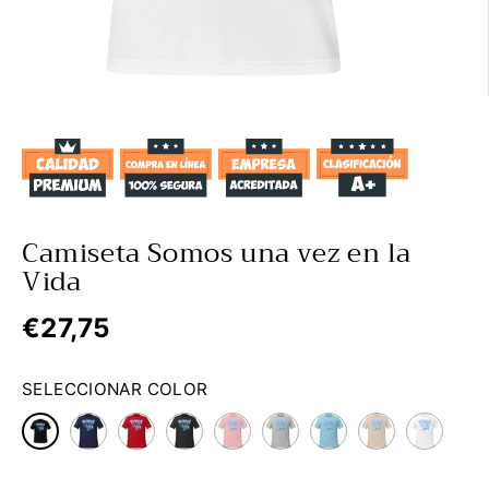
Camiseta Somos una vez en la
Vida
€27,75
P
R
SELECCIONAR COLOR
E
C
I
O