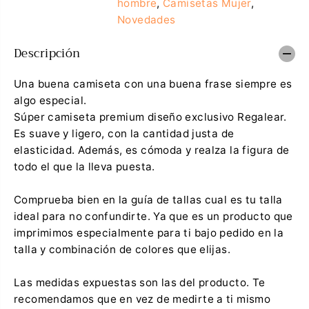
hombre
,
Camisetas Mujer
,
i
d
Novedades
d
p
a
a
d
r
Descripción
p
a
a
C
r
a
Una buena camiseta con una buena frase siempre es
a
m
C
i
algo especial.
a
s
Súper camiseta premium diseño exclusivo Regalear.
m
e
i
t
Es suave y ligero, con la cantidad justa de
s
a
elasticidad. Además, es cómoda y realza la figura de
e
S
t
o
todo el que la lleva puesta.
a
m
S
o
o
s
Comprueba bien en la guía de tallas cual es tu talla
m
u
ideal para no confundirte. Ya que es un producto que
o
n
s
a
imprimimos especialmente para ti bajo pedido en la
u
v
talla y combinación de colores que elijas.
n
e
a
z
v
e
Las medidas expuestas son las del producto. Te
e
n
z
l
recomendamos que en vez de medirte a ti mismo
e
a