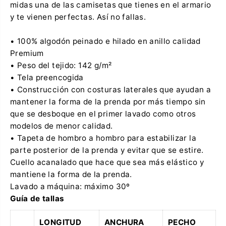
midas una de las camisetas que tienes en el armario
n
V
l
i
y te vienen perfectas. Así no fallas.
a
d
V
a
i
• 100% algodón peinado e hilado en anillo calidad
d
Premium
a
• Peso del tejido: 142 g/m²
• Tela preencogida
• Construcción con costuras laterales que ayudan a
mantener la forma de la prenda por más tiempo sin
que se desboque en el primer lavado como otros
modelos de menor calidad.
• Tapeta de hombro a hombro para estabilizar la
parte posterior de la prenda y evitar que se estire.
Cuello acanalado que hace que sea más elástico y
mantiene la forma de la prenda.
Lavado a máquina: máximo 30º
Guía de tallas
LONGITUD
ANCHURA
PECHO