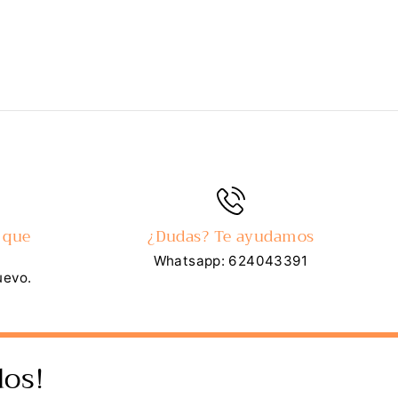
 que
¿Dudas? Te ayudamos
Whatsapp: 624043391
uevo.
os!