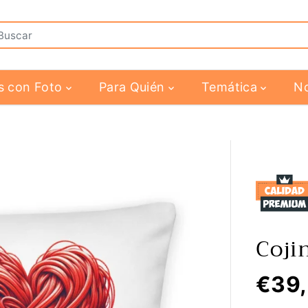
s con Foto
Para Quién
Temática
N
Coji
€39
P
R