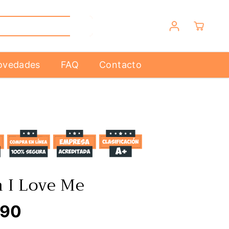
ovedades
FAQ
Contacto
n I Love Me
,90