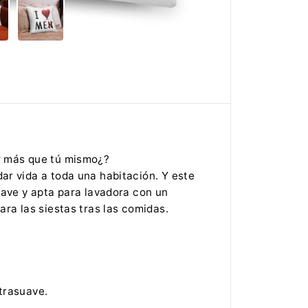
a
d
p
a
r
a
C
o
j
i
n
I
L
o
v
er más que tú mismo¿?
e
ar vida a toda una habitación. Y este
M
e
suave y apta para lavadora con un
ara las siestas tras las comidas.
trasuave.