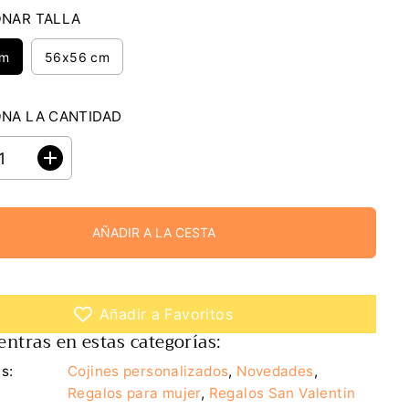
ONAR TALLA
cm
56x56 cm
ONA LA CANTIDAD
A
u
m
e
n
AÑADIR A LA CESTA
t
a
r
c
a
n
Añadir a Favoritos
t
ntras en estas categorías:
i
d
a
s:
Cojines personalizados
,
Novedades
,
d
Regalos para mujer
,
Regalos San Valentin
p