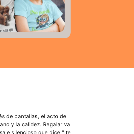
s de pantallas, el acto de
no y la calidez. Regalar va
aje silencioso que dice " te