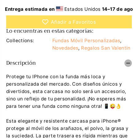
i
r
r
c
Entrega estimada en
Estados Unidos
14⁠–17 de ago
l
a
a
n
Añadir a Favoritos
c
t
a
i
Lo encuentras en estas categorías:
n
d
t
a
Collections:
Fundas Móvil Personalizadas
,
i
d
d
p
Novedades
,
Regalos San Valentin
a
a
d
r
Descripción
p
a
a
F
r
u
a
n
Protege tu IPhone con la funda más loca y
F
d
personalizada del mercado. Con diseños únicos y
u
a
n
i
divertidos, esta carcasa no solo será un accesorio,
d
P
sino un reflejo de tu personalidad. ¡No esperes más
a
h
i
o
para tener una funda como ninguna otra! 📱😜👌
P
n
h
e
o
®
Esta elegante y resistente carcasa para iPhone®
n
I
protege al móvil de los arañazos, el polvo, la grasa y
e
l
®
o
la suciedad. La parte trasera es rígida mientras que