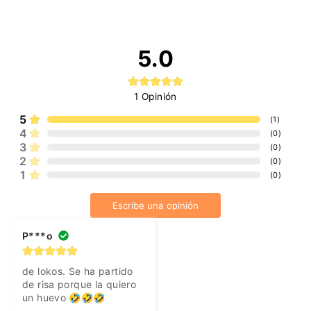
5.0
1
Opinión
5
(
1
)
4
(
0
)
3
(
0
)
2
(
0
)
1
(
0
)
Escribe una opinión
P***o
de lokos. Se ha partido 
de risa porque la quiero 
un huevo 🤣🤣🤣