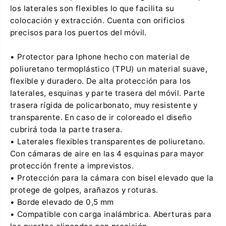
I
v
los laterales son flexibles lo que facilita su
l
e
o
y
colocación y extracción. Cuenta con orificios
v
o
precisos para los puertos del móvil.
e
u
y
a
o
n
• Protector para Iphone hecho con material de
u
e
a
g
poliuretano termoplástico (TPU) un material suave,
n
g
flexible y duradero. De alta protección para los
e
g
laterales, esquinas y parte trasera del móvil. Parte
g
trasera rígida de policarbonato, muy resistente y
transparente. En caso de ir coloreado el diseño
cubrirá toda la parte trasera.
• Laterales flexibles transparentes de poliuretano.
Con cámaras de aire en las 4 esquinas para mayor
protección frente a imprevistos.
• Protección para la cámara con bisel elevado que la
protege de golpes, arañazos y roturas.
• Borde elevado de 0,5 mm
• Compatible con carga inalámbrica. Aberturas para