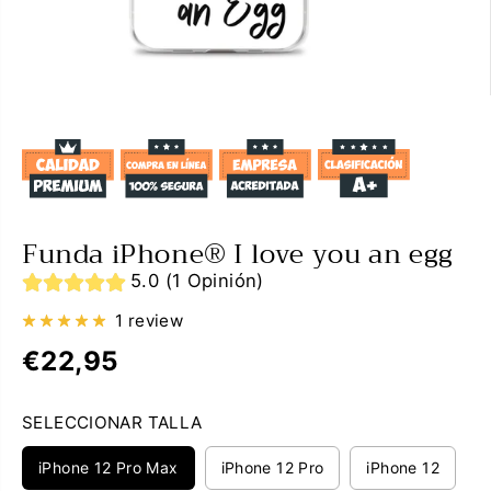
Funda iPhone® I love you an egg
5.0 (1 Opinión)
1 review
€22,95
P
R
SELECCIONAR TALLA
E
C
iPhone 12 Pro Max
iPhone 12 Pro
iPhone 12
I