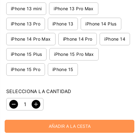
O
iPhone 13 mini
iPhone 13 Pro Max
R
E
iPhone 13 Pro
iPhone 13
iPhone 14 Plus
G
U
iPhone 14 Pro Max
iPhone 14 Pro
iPhone 14
L
A
iPhone 15 Plus
iPhone 15 Pro Max
R
iPhone 15 Pro
iPhone 15
SELECCIONA LA CANTIDAD
D
A
i
u
s
m
m
e
AÑADIR A LA CESTA
i
n
n
t
u
a