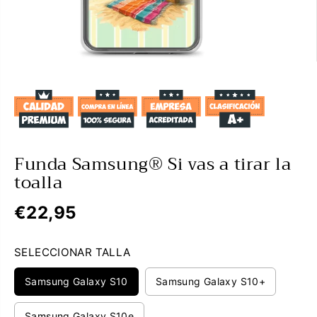
Funda Samsung® Si vas a tirar la
toalla
€22,95
P
R
SELECCIONAR TALLA
E
C
Samsung Galaxy S10
Samsung Galaxy S10+
I
O
Samsung Galaxy S10e