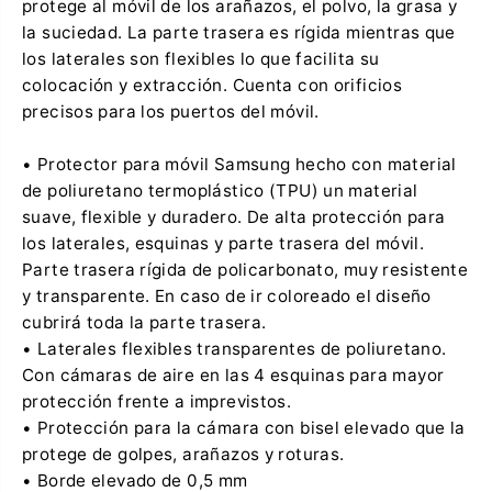
protege al móvil de los arañazos, el polvo, la grasa y
s
g
u
®
la suciedad. La parte trasera es rígida mientras que
n
S
los laterales son flexibles lo que facilita su
g
i
®
v
colocación y extracción. Cuenta con orificios
S
a
precisos para los puertos del móvil.
i
s
v
a
a
t
• Protector para móvil Samsung hecho con material
s
i
a
r
de poliuretano termoplástico (TPU) un material
t
a
suave, flexible y duradero. De alta protección para
i
r
r
l
los laterales, esquinas y parte trasera del móvil.
a
a
Parte trasera rígida de policarbonato, muy resistente
r
t
l
o
y transparente. En caso de ir coloreado el diseño
a
a
cubrirá toda la parte trasera.
t
l
o
l
• Laterales flexibles transparentes de poliuretano.
a
a
Con cámaras de aire en las 4 esquinas para mayor
l
l
protección frente a imprevistos.
a
• Protección para la cámara con bisel elevado que la
protege de golpes, arañazos y roturas.
• Borde elevado de 0,5 mm