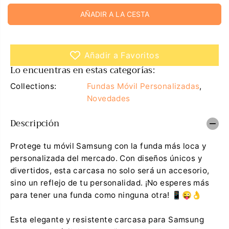
m
e
AÑADIR A LA CESTA
i
n
n
t
u
a
i
r
r
c
Añadir a Favoritos
l
a
a
n
Lo encuentras en estas categorías:
c
t
a
i
Collections:
Fundas Móvil Personalizadas
,
n
d
t
a
Novedades
i
d
d
p
Descripción
a
a
d
r
p
a
a
F
Protege tu móvil Samsung con la funda más loca y
r
u
personalizada del mercado. Con diseños únicos y
a
n
F
d
divertidos, esta carcasa no solo será un accesorio,
u
a
sino un reflejo de tu personalidad. ¡No esperes más
n
S
d
a
para tener una funda como ninguna otra! 📱😜👌
a
m
S
s
a
u
Esta elegante y resistente carcasa para Samsung
m
n