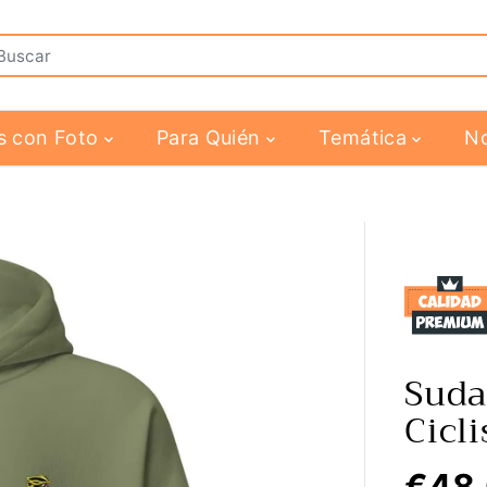
s con Foto
Para Quién
Temática
N
Suda
Cicli
€48