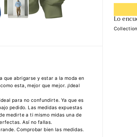
l
a
c
Lo encue
a
n
t
Collection
i
d
a
d
p
a
r
a
S
u
 que abrigarse y estar a la moda en
d
 como esta, mejor que mejor. ¡Ideal
a
d
e
 ideal para no confundirte. Ya que es
r
a
bajo pedido. Las medidas expuestas
H
de medirte a ti mismo midas una de
o
m
rfectas. Así no fallas.
b
 grande. Comprobar bien las medidas.
r
e