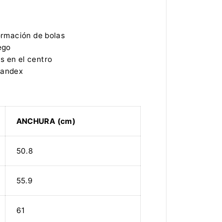
E
v
o
l
formación de bolas
u
c
ego
i
s en el centro
o
n
pandex
C
i
c
l
i
s
ANCHURA (cm)
t
a
50.8
55.9
61