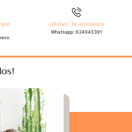
 que
¿Dudas? Te ayudamos
Whatsapp: 624043391
uevo.
os!