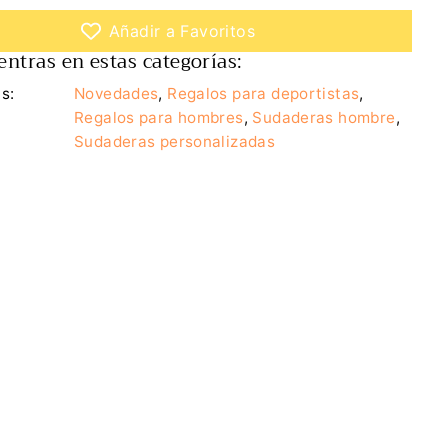
a
n
Añadir a Favoritos
t
ntras en estas categorías:
i
d
a
s:
Novedades
,
Regalos para deportistas
,
d
Regalos para hombres
,
Sudaderas hombre
,
p
a
Sudaderas personalizadas
r
a
S
u
d
a
d
e
r
a
H
o
m
b
r
e
E
v
o